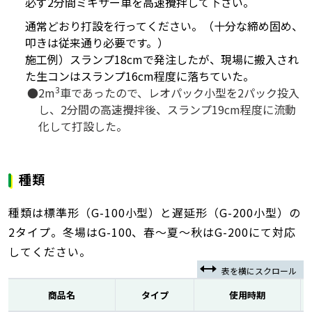
必ず2分間ミキサー車を高速攪拌して下さい。
通常どおり打設を行ってください。（十分な締め固め、
叩きは従来通り必要です。）
施工例）スランプ18cmで発注したが、現場に搬入され
た生コンはスランプ16cm程度に落ちていた。
3
2m
車であったので、レオパック小型を2パック投入
し、2分間の高速攪拌後、スランプ19cm程度に流動
化して打設した。
種類
種類は標準形（G-100小型）と遅延形（G-200小型）の
2タイプ。冬場はG-100、春～夏～秋はG-200にて対応
してください。
商品名
タイプ
使用時期