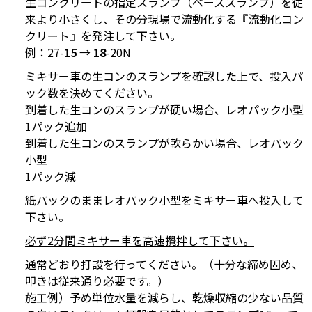
生コンクリートの指定スランプ（ベーススランプ）を従
来より小さくし、その分現場で流動化する『流動化コン
クリート』を発注して下さい。
例：27-
15
→
18
-20N
ミキサー車の生コンのスランプを確認した上で、投入パ
ック数を決めてください。
到着した生コンのスランプが硬い場合、レオパック小型
1パック追加
到着した生コンのスランプが軟らかい場合、レオパック
小型
1パック減
紙パックのままレオパック小型をミキサー車へ投入して
下さい。
必ず2分間ミキサー車を高速攪拌して下さい。
通常どおり打設を行ってください。（十分な締め固め、
叩きは従来通り必要です。）
施工例）予め単位水量を減らし、乾燥収縮の少ない品質