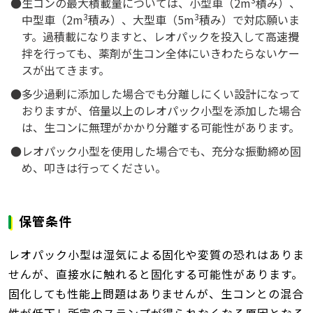
生コンの最大積載量については、小型車（2m
積み）、
3
3
中型車（2m
積み）、大型車（5m
積み）で対応願いま
す。過積載になりますと、レオパックを投入して高速攪
拌を行っても、薬剤が生コン全体にいきわたらないケー
スが出てきます。
多少過剰に添加した場合でも分離しにくい設計になって
おりますが、倍量以上のレオパック小型を添加した場合
は、生コンに無理がかかり分離する可能性があります。
レオパック小型を使用した場合でも、充分な振動締め固
め、叩きは行ってください。
保管条件
レオパック小型は湿気による固化や変質の恐れはありま
せんが、直接水に触れると固化する可能性があります。
固化しても性能上問題はありませんが、生コンとの混合