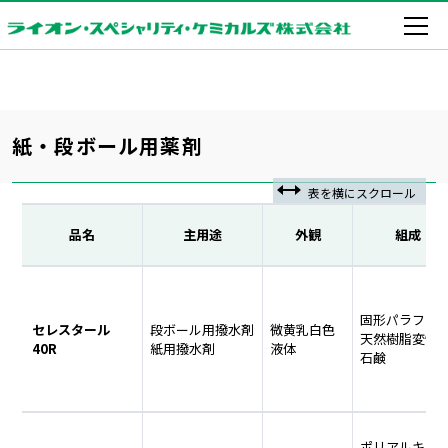
紙・段ボール用薬剤
品名
主用途
外観
組成
固形パラフィ
セレスタール
段ボール用撥水剤
微黄乳白色
天然樹脂変性
40R
紙用撥水剤
液体
石鹸
ポリアルキレ