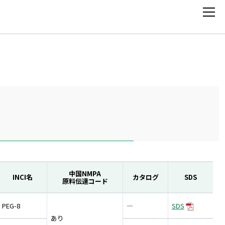
TOP
企業情報
注目製品
中国NMPA
事業別製品
INCI名
カタログ
SDS
原料伝達コード
構造別製品
PEG-8
―
SDS
あり
カタログ・SDS