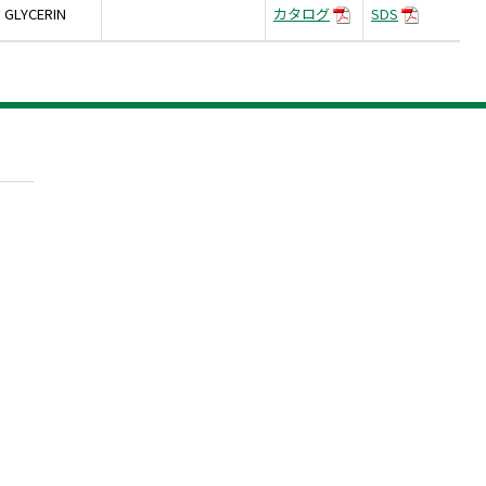
GLYCERIN
カタログ
SDS
技術情報
お問い合わせ
（新しいタブで開きます）
採用情報
(open a new window)
English