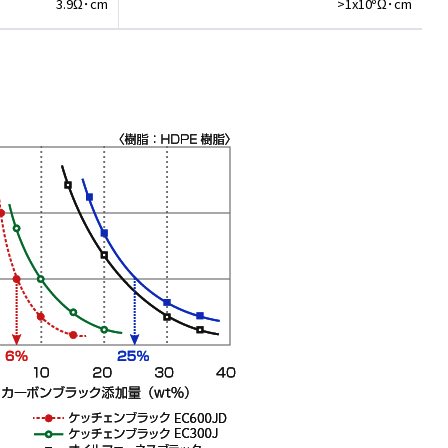
8
3.9Ω･cm
>1x10
Ω･cm