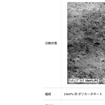
分散状態
組成
10wt% 対 ポリカーボネート