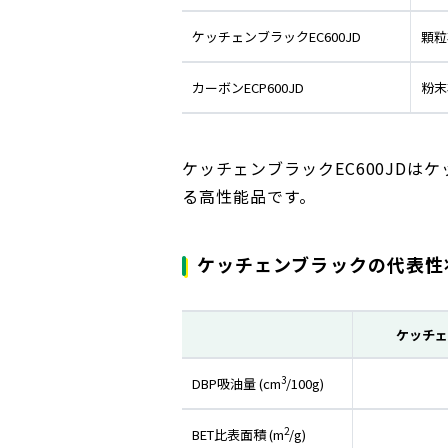
ケッチェンブラックEC600JD
顆粒
カーボンECP600JD
粉末
ケッチェンブラックEC600JDは
る高性能品です。
ケッチェンブラックの代表性
ケッチェ
3
DBP吸油量 (cm
/100g)
2
BET比表面積 (m
/g)