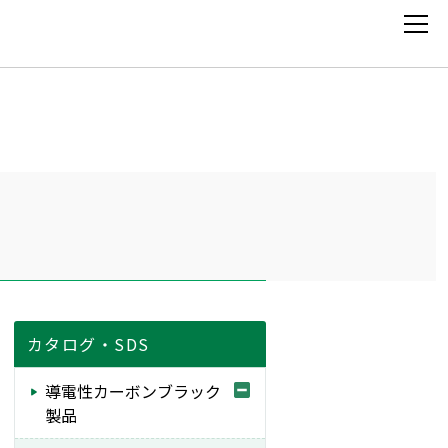
TOP
企業情報
注目製品
カタログ・SDS
事業別製品
導電性カーボンブラック
構造別製品
製品
カタログ・SDS