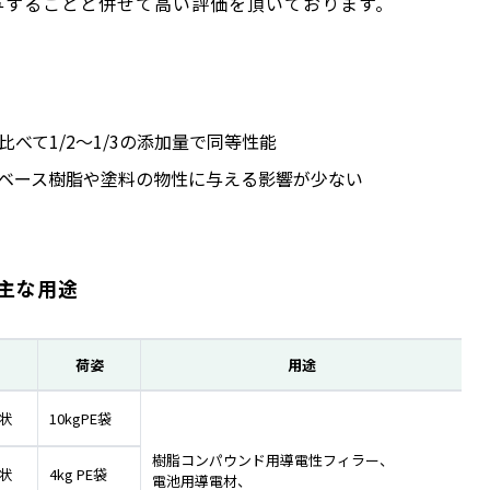
与することと併せて高い評価を頂いております。
べて1/2～1/3の添加量で同等性能
ベース樹脂や塗料の物性に与える影響が少ない
主な用途
荷姿
用途
状
10kgPE袋
樹脂コンパウンド用導電性フィラー、
状
4kg PE袋
電池用導電材、