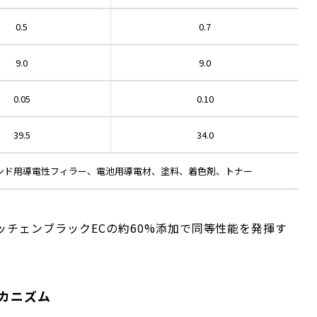
0.5
0.7
9.0
9.0
0.05
0.10
39.5
34.0
ンド用導電性フィラー、電池用導電材、塗料、着色剤、トナー
ケッチェンブラックECの約60%添加で同等性能を発揮す
カニズム