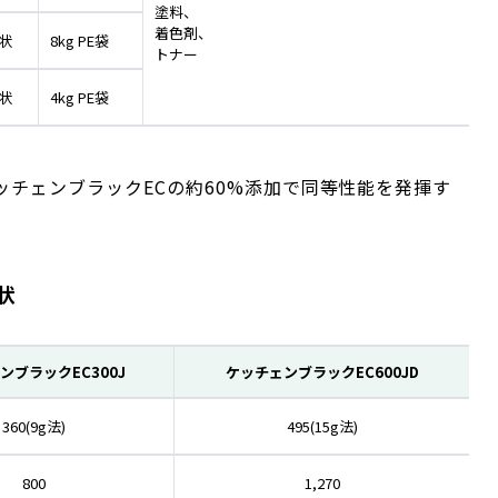
塗料、
着色剤、
状
8kg PE袋
トナー
状
4kg PE袋
ケッチェンブラックECの約60%添加で同等性能を発揮す
状
ンブラックEC300J
ケッチェンブラックEC600JD
360(9g法)
495(15g法)
800
1,270