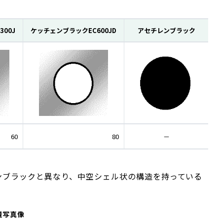
00J
ケッチェンブラックEC600JD
アセチレンブラック
60
80
－
ンブラックと異なり、中空シェル状の構造を持っている
。
鏡写真像