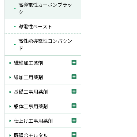
高導電性カーボンブラッ
技術情報
ク
お問い合わせ
導電性ペースト
（新しいタブで開きます）
採用情報
高性能導電性コンパウン
ド
(open a new window)
English
繊維加工薬剤
紙加工用薬剤
基礎工事用薬剤
躯体工事用薬剤
仕上げ工事用薬剤
既調合モルタル