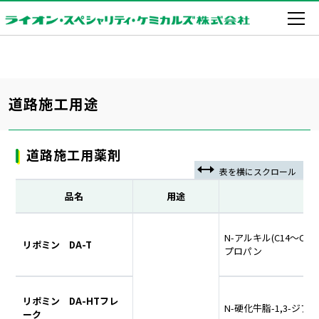
道路施工用途
道路施工用薬剤
品名
用途
N-アルキル(C14～C18)
リポミン DA-T
プロパン
リポミン DA-HTフレ
N-硬化牛脂-1,3-ジ
ーク