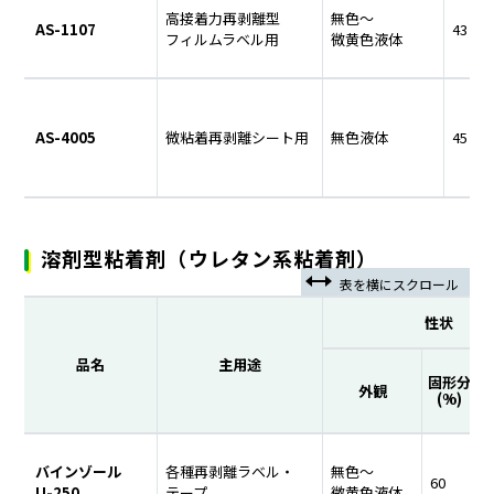
高接着力再剥離型
無色～
AS-1107
43
フィルムラベル用
微黄色液体
AS-4005
微粘着再剥離シート用
無色液体
45
溶剤型粘着剤（ウレタン系粘着剤）
性状
品名
主用途
固形分
外観
(%)
(
バインゾール
各種再剥離ラベル・
無色～
60
4
U-250
テープ
微黄色液体