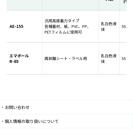
(%)
汎用高接着力タイプ
乳白色液
AE-155
各種基材、紙、PVC、PP、
55.5
体
PETフィルムに使用可
エマポール
乳白色液
再剥離シート・ラベル用
55
R-65
体
お問い合わせ
個人情報の取り扱いについて