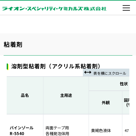
粘着剤
溶剤型粘着剤（アクリル系粘着剤）
性状
品名
主用途
固形分
外観
(%)
バインゾール
両面テープ用
黄褐色液体
47
R-5540
各種発泡体用