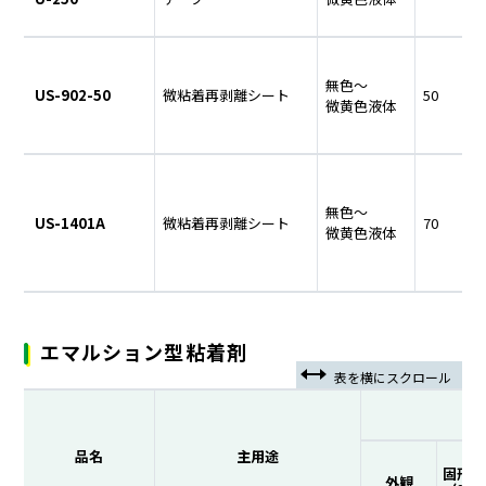
無色～
US-902-50
微粘着再剥離シート
50
1
微黄色液体
無色～
US-1401A
微粘着再剥離シート
70
2
微黄色液体
エマルション型粘着剤
品名
主用途
固形分
外観