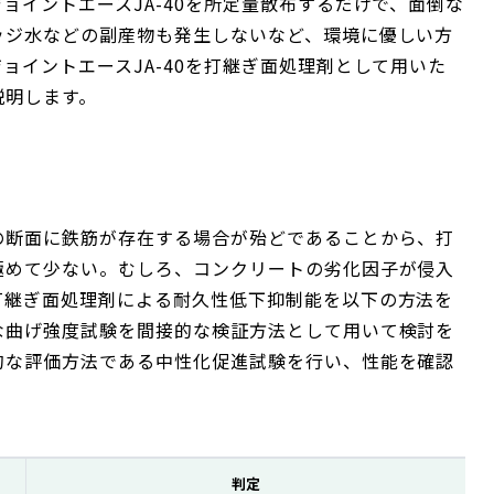
ョイントエースJA-40を所定量散布するだけで、面倒な
ッジ水などの副産物も発生しないなど、環境に優しい方
ョイントエースJA-40を打継ぎ面処理剤として用いた
説明します。
の断面に鉄筋が存在する場合が殆どであることから、打
極めて少ない。むしろ、コンクリートの劣化因子が侵入
打継ぎ面処理剤による耐久性低下抑制能を以下の方法を
な曲げ強度試験を間接的な検証方法として用いて検討を
的な評価方法である中性化促進試験を行い、性能を確認
判定