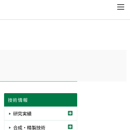
TOP
企業情報
注目製品
技術情報
事業別製品
研究実績
構造別製品
合成・精製技術
カタログ・SDS