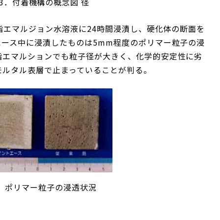
-3．付着機構の概念図 径
樹脂エマルジョン水溶液に24時間浸漬し、硬化体の断面を
エース中に浸漬したものは5mm程度のポリマー粒子の浸
脂エマルションでも粒子径が大きく、化学的安定性に劣
モルタル表層で止まっていることが判る。
4．ポリマー粒子の浸透状況