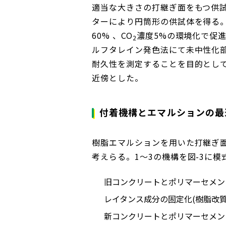
適当な大きさの打継ぎ面をもつ供
ターにより円筒形の供試体を得る。
60% 、CO
濃度5%の環境化で促
2
ルフタレイン発色法にて未中性化
耐久性を測定することを目的とし
近傍とした。
付着機構とエマルションの最
樹脂エマルションを用いた打継ぎ
考えらる。1～3の機構を図-3に模
旧コンクリートとポリマーセメン
レイタンス成分の固定化(樹脂改質
新コンクリートとポリマーセメン