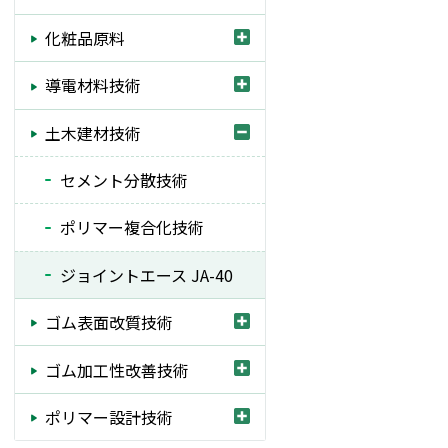
技術情報
化粧品原料
お問い合わせ
導電材料技術
（新しいタブで開きます）
採用情報
土木建材技術
(open a new window)
English
セメント分散技術
ポリマー複合化技術
ジョイントエース JA-40
ゴム表面改質技術
ゴム加工性改善技術
ポリマー設計技術