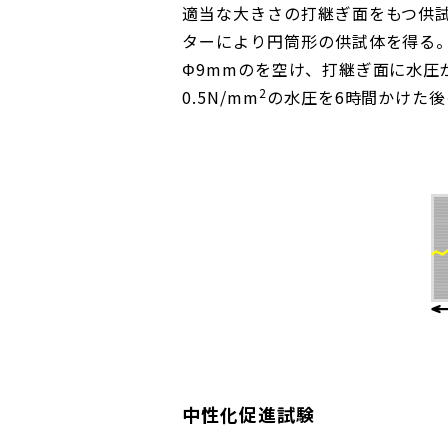
適当な大きさの打継ぎ面をもつ供
ターにより円筒形の供試体を得る。
Φ9mmのを空け、打継ぎ面に水圧
2
0.5N/mm
の水圧を6時間かけた
中性化促進試験