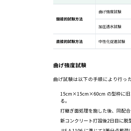
曲げ強度試験
間接的試験方法
加圧透水試験
直接的試験方法
中性化促進試験
曲げ強度試験
曲げ試験は以下の手順により行っ
15cm×15cm×60cm の型
る。
打継ぎ面処理を施した後、同配合
新コンクリート打設後2日目に脱型
JIS A 1106 に準じて3等