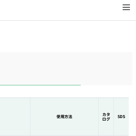
TOP
企業情報
注目製品
事業別製品
カタ
使用方法
SDS
構造別製品
ログ
カタログ・SDS