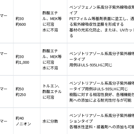
ベンゾフェノン系高分子紫外線吸収
酢酸エチ
イプ
マー
約30
ル、MEK等
PETフィルム等基剤表面に塗工し、
約600
に可溶
る紫外線吸収性塗膜を形成する
水に不溶
基材の光劣化防止、または、UVカッ
る
酢酸エチ
マー
ベンゾトリアゾール系高分子紫外線
約30
ル、MEK等
ータイプ
約1,000
に可溶
用例はULS-935LHに同じ
水に不溶
ベンゾトリアゾール系高分子紫外線
トルエン、
マー
約50
ータイプ用例はULS-935LHに同じ
酢酸エチル
約250
樹脂に対する相溶性良好、各種機能
に可溶
剤への添加による耐光性付与が可能
ベンゾトリアゾール系高分子紫外線
約40
マー
水に分散
ションタイプ
ノニオン
各種水性塗料・接着剤への添加も可