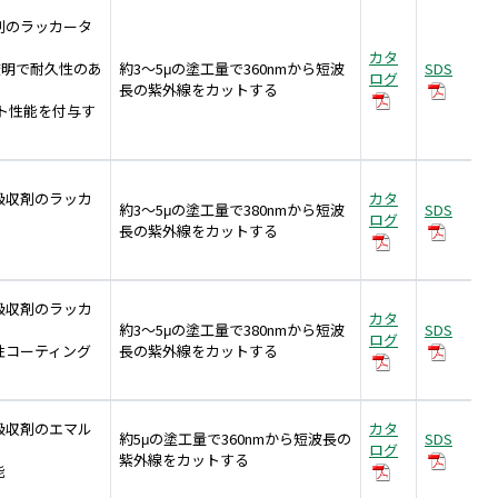
剤のラッカータ
技術情報
カタ
透明で耐久性のあ
約3～5μの塗工量で360nmから短波
SDS
ログ
長の紫外線をカットする
お問い合わせ
ト性能を付与す
（新しいタブで開きます）
採用情報
(open a new window)
English
吸収剤のラッカ
カタ
約3～5μの塗工量で380nmから短波
SDS
ログ
長の紫外線をカットする
吸収剤のラッカ
カタ
約3～5μの塗工量で380nmから短波
SDS
ログ
性コーティング
長の紫外線をカットする
吸収剤のエマル
カタ
約5μの塗工量で360nmから短波長の
SDS
ログ
紫外線をカットする
能