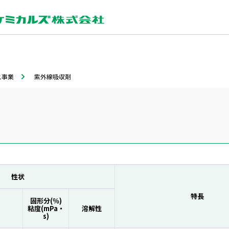
ス事業
紫外線吸収剤
性状
特長
固形分(％)
粘度(mPa・
溶解性
s)