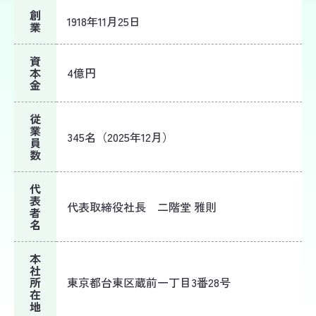
創
1918年11月25日
業
資
本
4億円
金
従
業
345名（2025年12月）
員
数
代
表
代表取締役社長 二階堂 雅則
者
名
本
社
所
東京都台東区蔵前一丁目3番28号
在
地