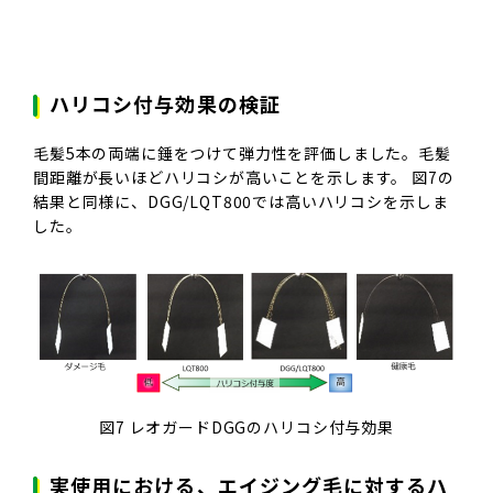
ハリコシ付与効果の検証
毛髪5本の両端に錘をつけて弾力性を評価しました。毛髪
間距離が長いほどハリコシが高いことを示します。 図7の
結果と同様に、DGG/LQT800では高いハリコシを示しま
した。
図7 レオガードDGGのハリコシ付与効果
実使用における、エイジング毛に対するハ